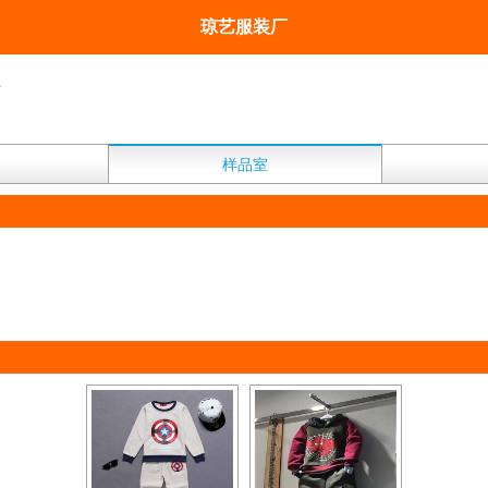
琼艺服装厂
厂
样品室