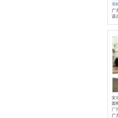
岑
广
该
女
面
广
广