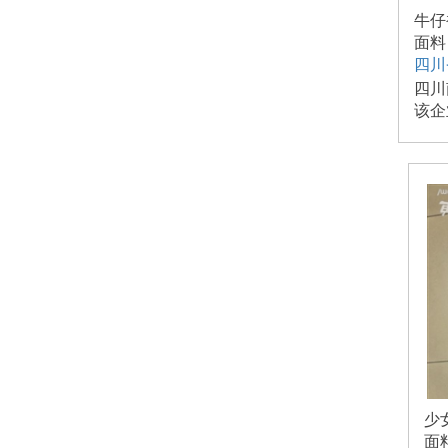
牛仔
面料
四川
四川
该企
少
面