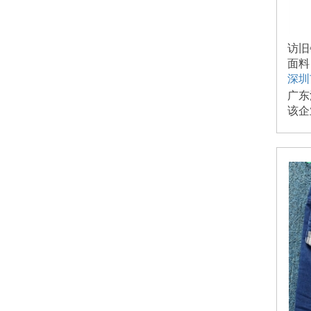
访旧
面料
深圳
广东
该企