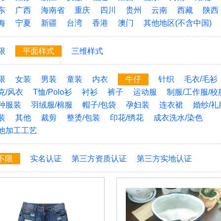
东
广西
海南省
重庆
四川
贵州
云南
西藏
陕西
海
宁夏
新疆
台湾
香港
澳门
其他地区(不含中国)
限
平面样式
三维样式
限
女装
男装
童装
内衣
牛仔
针织
毛衣/毛衫
克/风衣
T恤/Polo衫
衬衫
裤子
运动服
制服/工作服/校
种服装
羽绒服/棉服
帽子/包袋
孕妇装
连衣裙
婚纱/礼
装
其他
裁剪
整烫/包装
印花/绣花
成衣洗水/染色
他加工工艺
不限
实名认证
第三方资质认证
第三方实地认证