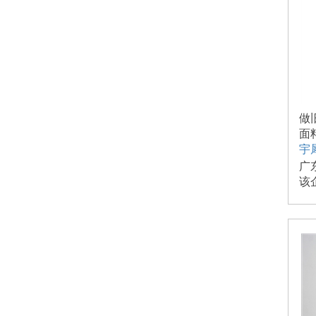
做
面
宇
广
该