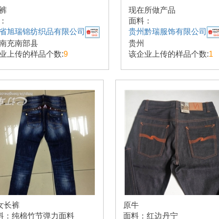
裤
现在所做产品
：
面料：
省旭瑞锦纺织品有限公司
贵州黔瑞服饰有限公司
南充南部县
贵州
业上传的样品个数:
9
该企业上传的样品个数:
1
女长裤
原牛
料：纯棉竹节弹力面料
面料：红边丹宁