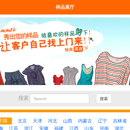
样品展厅
搜索
搜索
不限
北京
天津
河北
山西
内蒙古
辽宁
吉林省
海
江苏
浙江
安徽
福建
江西
山东
河南
湖北