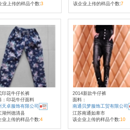
企业上传的样品个数:
3
该企业上传的样品个数:
7
式印花牛仔长裤
2014新款牛仔裤
料：印花牛仔面料
面料：
州天卓服饰有限公司
南通贝梦服饰工贸有限公司
江湖州德清县
江苏南通如皋市
企业上传的样品个数:
4
该企业上传的样品个数:
10