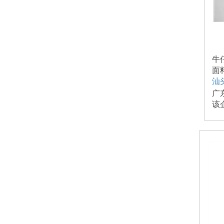
牛
面
汕
广
该