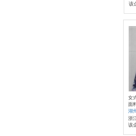
该
女
面
湖
浙
该