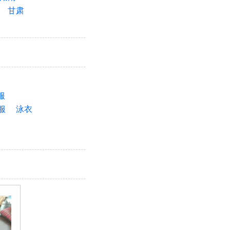
甘肃
服
服
泳衣